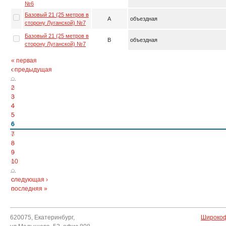
№6
Базовый 21 (25 метров в
A
объездная
сторону Луганской) №7
Базовый 21 (25 метров в
B
объездная
сторону Луганской) №7
« первая
‹ предыдущая
…
2
3
4
5
6
7
8
9
10
…
следующая ›
последняя »
620075, Екатеринбург,
Широкоф