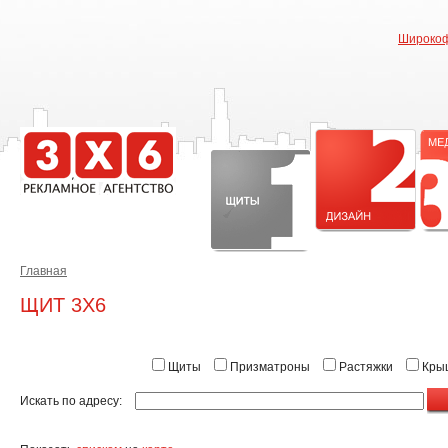
Широкоф
Главная
ЩИТ 3X6
Щиты
Призматроны
Растяжки
Крыш
Искать по адресу: