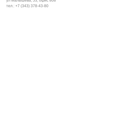
ул Малышева, 53, офис 808
тел.: +7 (343) 378-43-80