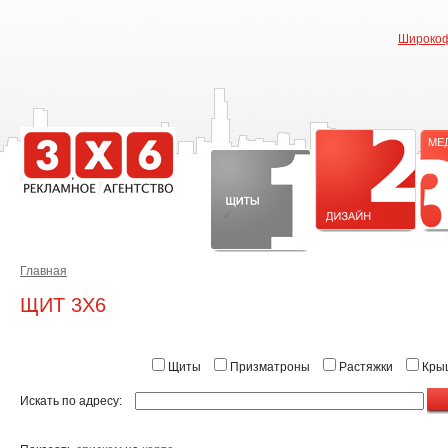
Широкоф
Главная
ЩИТ 3X6
Щиты
Призматроны
Растяжки
Крыш
Искать по адресу: