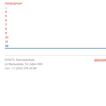
предыдущая
…
4
5
6
7
8
9
10
11
12
620075, Екатеринбург,
Широкоф
ул Малышева, 53, офис 808
тел.: +7 (343) 378-43-80